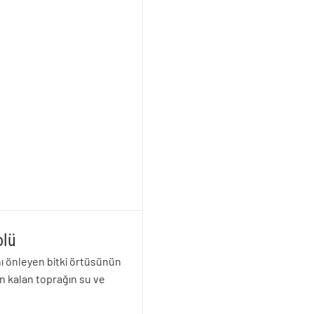
olü
nı önleyen bitki örtüsünün
 kalan toprağın su ve