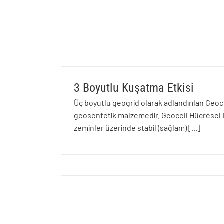
3 Boyutlu Kuşatma Etkisi
Üç boyutlu geogrid olarak adlandırılan Geocel
geosentetik malzemedir. Geocell Hücresel D
zeminler üzerinde stabil (sağlam)
[...]
3 Boyutlu Kuşatma E