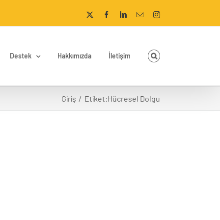
X
Facebook
LinkedIn
E-
Instagram
posta
Destek
Hakkımızda
İletişim
Giriş
Etiket:
Hücresel Dolgu