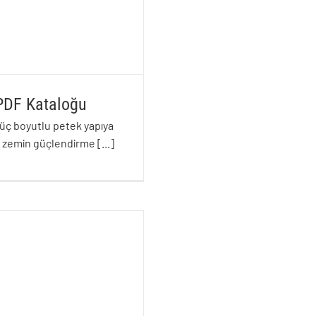
PDF Kataloğu
üç boyutlu petek yapıya
 ve zemin güçlendirme
[...]
 PDF Kataloğu