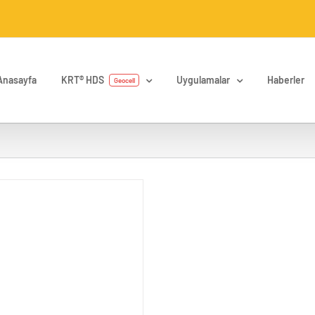
Anasayfa
KRT® HDS
Uygulamalar
Haberler
Geocell