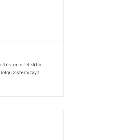
l üstün nitelikli bir
olgu Sistemi zayıf
tkisi