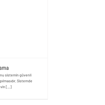
lama
onu sistemin güvenli
apılmasıdır. Sistemde
evin
[...]