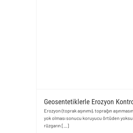
Geosentetiklerle Erozyon Kontr
Erozyon (toprak aşınımı), toprağın aşınması
yok olması sonucu koruyucu örtüden yoksun
rüzgarın
[...]