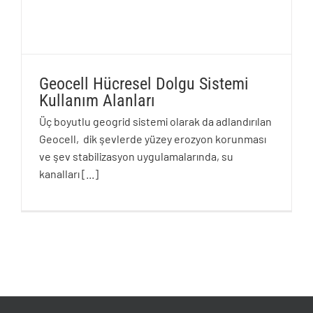
Geocell Hücresel Dolgu Sistemi
Kullanım Alanları
Üç boyutlu geogrid sistemi olarak da adlandırılan
Geocell, dik şevlerde yüzey erozyon korunması
ve şev stabilizasyon uygulamalarında, su
Geocell Hücresel Dolgu Sistemi Kullanım
Alanları
kanalları
[...]